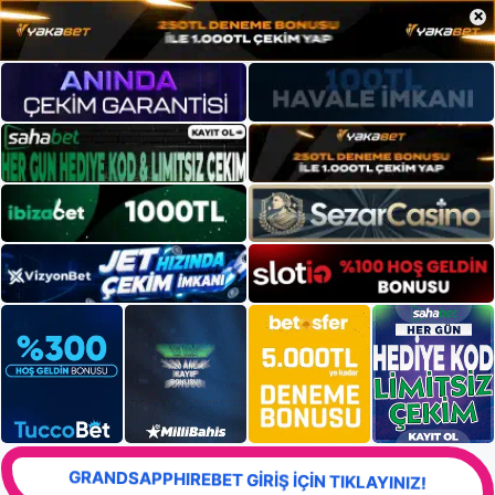
×
GRANDSAPPHIREBET GİRİŞ İÇİN TIKLAYINIZ!