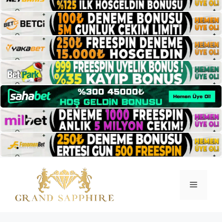
İçeriğe
atla
Menü