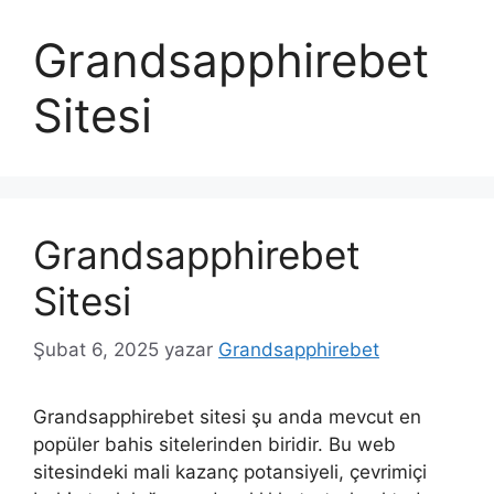
Grandsapphirebet
Sitesi
Grandsapphirebet
Sitesi
Şubat 6, 2025
yazar
Grandsapphirebet
Grandsapphirebet sitesi şu anda mevcut en
popüler bahis sitelerinden biridir. Bu web
sitesindeki mali kazanç potansiyeli, çevrimiçi