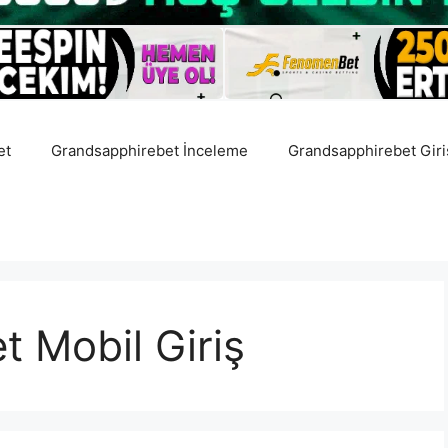
et
Grandsapphirebet İnceleme
Grandsapphirebet Giri
 Mobil Giriş