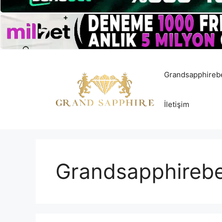
İçeriğe
atla
Grandsapphireb
İletişim
Grandsapphirebet