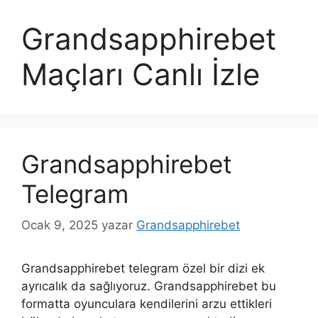
Grandsapphirebet
Maçları Canlı İzle
Grandsapphirebet
Telegram
Ocak 9, 2025
yazar
Grandsapphirebet
Grandsapphirebet telegram özel bir dizi ek
ayrıcalık da sağlıyoruz. Grandsapphirebet bu
formatta oyunculara kendilerini arzu ettikleri