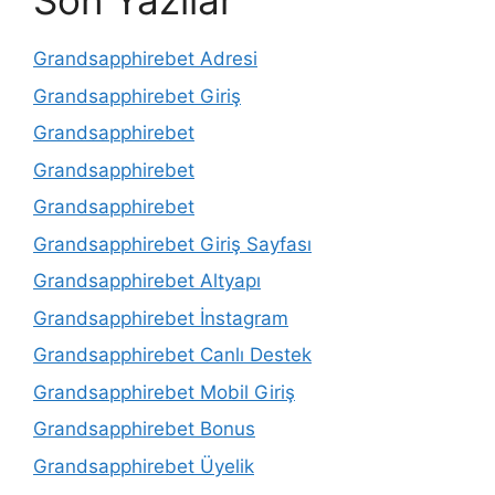
Son Yazılar
Grandsapphirebet Adresi
Grandsapphirebet Giriş
Grandsapphirebet
Grandsapphirebet
Grandsapphirebet
Grandsapphirebet Giriş Sayfası
Grandsapphirebet Altyapı
Grandsapphirebet İnstagram
Grandsapphirebet Canlı Destek
Grandsapphirebet Mobil Giriş
Grandsapphirebet Bonus
Grandsapphirebet Üyelik