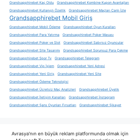
Grandsapphirebet Kaç Oldu
Grandsapphirebet Kombine Kupon Avantajları
Grandsapphirebet Kullanışlı Özellik
Grandsapphirebet Maçları Canlı İzle
Grandsapphirebet Mobil Giriş
Grandsapphirebet Mobil Ödeme
Grandsapphirebet Oyun Kuralları
Grandsapphirebet Para Yatırma
Grandsapphirebet Poker Masası
Grandsapphirebet Poker ve Slot
Grandsapphirebet Sabırsız Oyuncular
Grandsapphirebet Site Tasarımı
Grandsapphirebet Sorunsuz Para Çekme
Grandsapphirebet Spor Tv
Grandsapphirebet Telegram
Grandsapphirebet Vip İşlem
Grandsapphirebet Yeni Adresi
Grandsapphirebet Yeni Giriş
Grandsapphirebet Yeni Site
Grandsapphirebet Ödeme Teknolojisi
Grandsapphirebet Ücretsiz Maç Analizleri
Grandsapphirebet Üyelik
Grandsapphirebet İletişim Kanalları
Grandsapphirebet İnstagram
Grandsapphirebet Şans Oyunları Fırsatları
Grandsapphirebet Şikayet
Avrasya'nın en büyük reklam platformunda olmak için