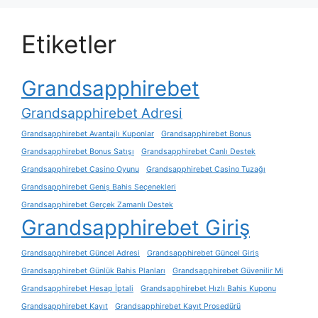
Etiketler
Grandsapphirebet
Grandsapphirebet Adresi
Grandsapphirebet Avantajlı Kuponlar
Grandsapphirebet Bonus
Grandsapphirebet Bonus Satışı
Grandsapphirebet Canlı Destek
Grandsapphirebet Casino Oyunu
Grandsapphirebet Casino Tuzağı
Grandsapphirebet Geniş Bahis Seçenekleri
Grandsapphirebet Gerçek Zamanlı Destek
Grandsapphirebet Giriş
Grandsapphirebet Güncel Adresi
Grandsapphirebet Güncel Giriş
Grandsapphirebet Günlük Bahis Planları
Grandsapphirebet Güvenilir Mi
Grandsapphirebet Hesap İptali
Grandsapphirebet Hızlı Bahis Kuponu
Grandsapphirebet Kayıt
Grandsapphirebet Kayıt Prosedürü