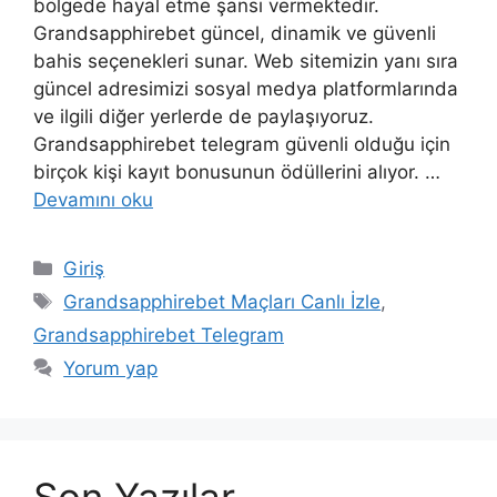
bölgede hayal etme şansı vermektedir.
Grandsapphirebet güncel, dinamik ve güvenli
bahis seçenekleri sunar. Web sitemizin yanı sıra
güncel adresimizi sosyal medya platformlarında
ve ilgili diğer yerlerde de paylaşıyoruz.
Grandsapphirebet telegram güvenli olduğu için
birçok kişi kayıt bonusunun ödüllerini alıyor. …
Devamını oku
Kategoriler
Giriş
Etiketler
Grandsapphirebet Maçları Canlı İzle
,
Grandsapphirebet Telegram
Yorum yap