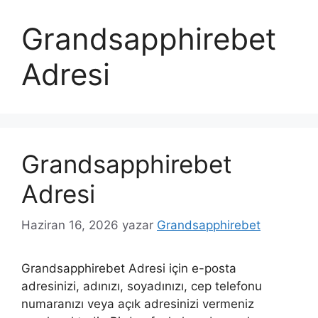
Grandsapphirebet
Adresi
Grandsapphirebet
Adresi
Haziran 16, 2026
yazar
Grandsapphirebet
Grandsapphirebet Adresi için e-posta
adresinizi, adınızı, soyadınızı, cep telefonu
numaranızı veya açık adresinizi vermeniz