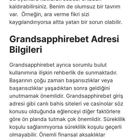
kaldırabilirsiniz. Benim de olumsuz bir tavrım
var. Örneğin, ara verme fikri sizi
kaygılandırıyorsa altta yatan bir sorun olabilir.
Grandsapphirebet Adresi
Bilgileri
Grandsapphirebet ayrıca sorumlu bulut
kullanımına ilişkin rehberlik de sunmaktadır.
Başarının çoğu zaman başarısızlıklar veya
başarısızlıklar yaşadıktan sonra geldiğini
unutmamak önemlidir. Grandsapphirebet giriş
adresi gibi canlı bahis siteleri ve casinolar söz
konusu olduğunda eğlenceyi diğer faktörlere
göre ön planda tutmak çok önemlidir. Süreklilik
koşulu sağlanmıyorsa süreklilik koşulu geçerli
olmayabilir. Önemli finansal aksaklıklar