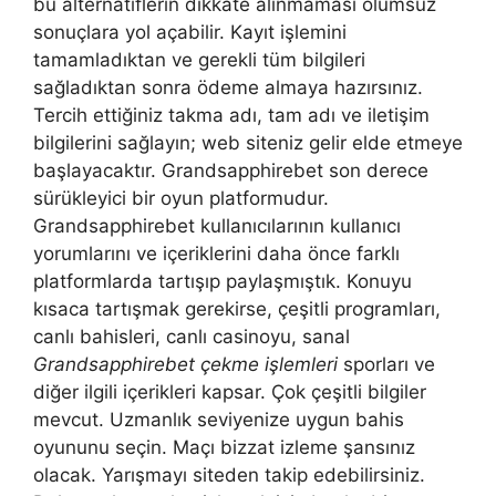
bu alternatiflerin dikkate alınmaması olumsuz
sonuçlara yol açabilir. Kayıt işlemini
tamamladıktan ve gerekli tüm bilgileri
sağladıktan sonra ödeme almaya hazırsınız.
Tercih ettiğiniz takma adı, tam adı ve iletişim
bilgilerini sağlayın; web siteniz gelir elde etmeye
başlayacaktır. Grandsapphirebet son derece
sürükleyici bir oyun platformudur.
Grandsapphirebet kullanıcılarının kullanıcı
yorumlarını ve içeriklerini daha önce farklı
platformlarda tartışıp paylaşmıştık. Konuyu
kısaca tartışmak gerekirse, çeşitli programları,
canlı bahisleri, canlı casinoyu, sanal
Grandsapphirebet çekme işlemleri
sporları ve
diğer ilgili içerikleri kapsar. Çok çeşitli bilgiler
mevcut. Uzmanlık seviyenize uygun bahis
oyununu seçin. Maçı bizzat izleme şansınız
olacak. Yarışmayı siteden takip edebilirsiniz.