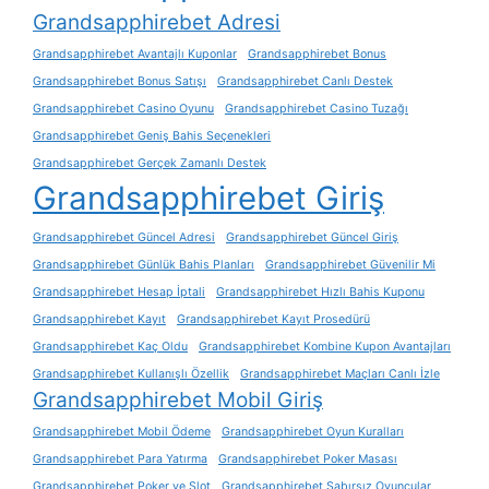
Grandsapphirebet Adresi
Grandsapphirebet Avantajlı Kuponlar
Grandsapphirebet Bonus
Grandsapphirebet Bonus Satışı
Grandsapphirebet Canlı Destek
Grandsapphirebet Casino Oyunu
Grandsapphirebet Casino Tuzağı
Grandsapphirebet Geniş Bahis Seçenekleri
Grandsapphirebet Gerçek Zamanlı Destek
Grandsapphirebet Giriş
Grandsapphirebet Güncel Adresi
Grandsapphirebet Güncel Giriş
Grandsapphirebet Günlük Bahis Planları
Grandsapphirebet Güvenilir Mi
Grandsapphirebet Hesap İptali
Grandsapphirebet Hızlı Bahis Kuponu
Grandsapphirebet Kayıt
Grandsapphirebet Kayıt Prosedürü
Grandsapphirebet Kaç Oldu
Grandsapphirebet Kombine Kupon Avantajları
Grandsapphirebet Kullanışlı Özellik
Grandsapphirebet Maçları Canlı İzle
Grandsapphirebet Mobil Giriş
Grandsapphirebet Mobil Ödeme
Grandsapphirebet Oyun Kuralları
Grandsapphirebet Para Yatırma
Grandsapphirebet Poker Masası
Grandsapphirebet Poker ve Slot
Grandsapphirebet Sabırsız Oyuncular