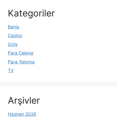
Kategoriler
Bahis
Casino
Giriş
Para Çekme
Para Yatırma
TV
Arşivler
Haziran 2026