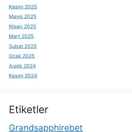
Kasım 2025
Mayıs 2025
Nisan 2025
Mart 2025
Şubat 2025
Ocak 2025
Aralık 2024
Kasım 2024
Etiketler
Grandsapphirebet