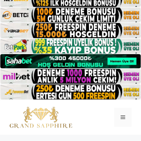
İçeriğe
atla
Menü